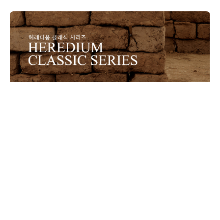
안젤름 키퍼 x 릴케의 Herbst 가을과 함께하는 "아주
특별한 가을음악회"
하모니시스트 박종성 리사이틀