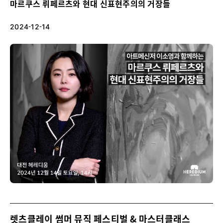
마르쿠스 뤼페르츠와 현대 신표현주의의 거장들
2024-12-14
렛츠클레이 썸머 뮤직 페스티벌 & 마스터클래스